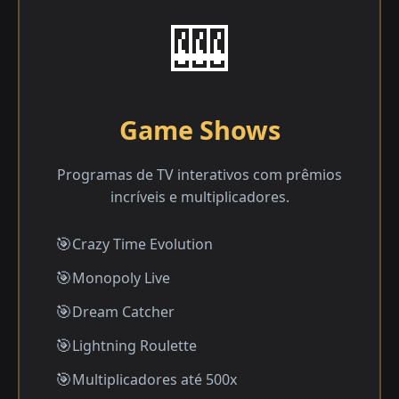
🎰
Game Shows
Programas de TV interativos com prêmios
incríveis e multiplicadores.
Crazy Time Evolution
Monopoly Live
Dream Catcher
Lightning Roulette
Multiplicadores até 500x