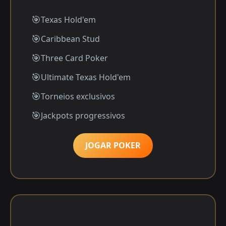
Texas Hold'em
Caribbean Stud
Three Card Poker
Ultimate Texas Hold'em
Torneios exclusivos
Jackpots progressivos
JOGAR POKER