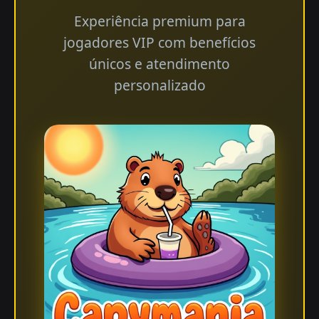
Experiência premium para
jogadores VIP com benefícios
únicos e atendimento
personalizado