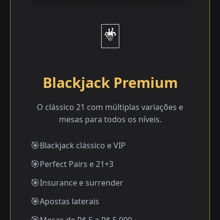
🃏
Blackjack Premium
O clássico 21 com múltiplas variações e
mesas para todos os níveis.
Blackjack clássico e VIP
Perfect Pairs e 21+3
Insurance e surrender
Apostas laterais
Mesas de R$ 5 a R$ 5.000