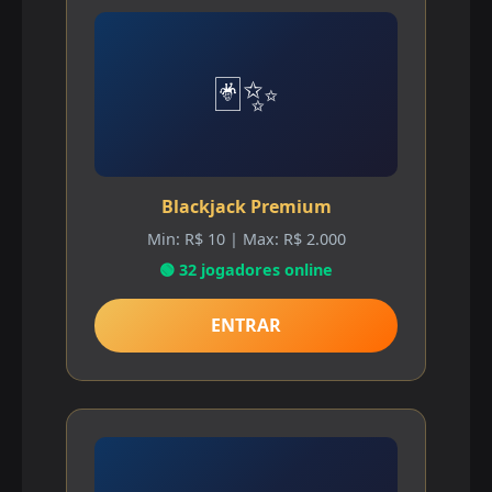
🃏✨
Blackjack Premium
Min: R$ 10 | Max: R$ 2.000
🟢 32 jogadores online
ENTRAR