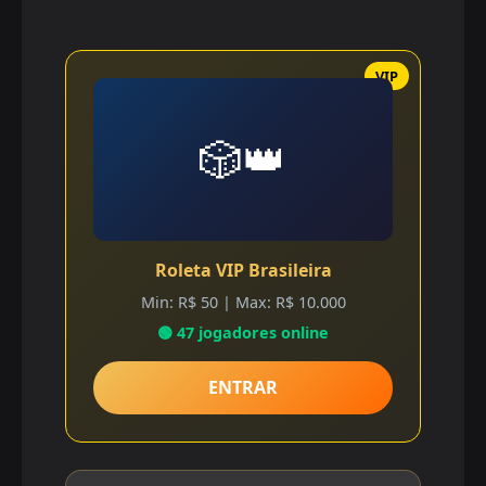
🎲👑
Roleta VIP Brasileira
Min: R$ 50 | Max: R$ 10.000
🟢 47 jogadores online
ENTRAR