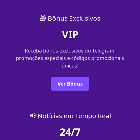
🎁 Bônus Exclusivos
VIP
Receba bônus exclusivos do Telegram,
promoções especiais e códigos promocionais
únicos!
Ver Bônus
📢 Notícias em Tempo Real
24/7