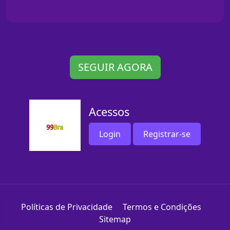
SEGUIR AGORA
Acessos
Login
Registrar-se
Políticas de Privacidade
Termos e Condições
Sitemap