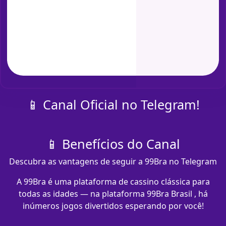
📱 Canal Oficial no Telegram!
📱 Benefícios do Canal
Descubra as vantagens de seguir a 99Bra no Telegram
A 99Bra é uma plataforma de cassino clássica para
todas as idades — na plataforma 99Bra Brasil , há
inúmeros jogos divertidos esperando por você!