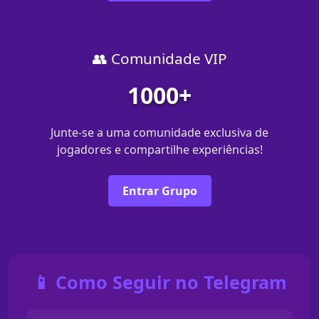
👥 Comunidade VIP
1000+
Junte-se a uma comunidade exclusiva de
jogadores e compartilhe experiências!
Entrar Grupo
📱 Como Seguir no Telegram