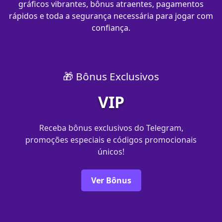
gráficos vibrantes, bônus atraentes, pagamentos
rápidos e toda a segurança necessária para jogar com
confiança.
🎁 Bônus Exclusivos
VIP
Receba bônus exclusivos do Telegram,
promoções especiais e códigos promocionais
únicos!
Ver Bônus