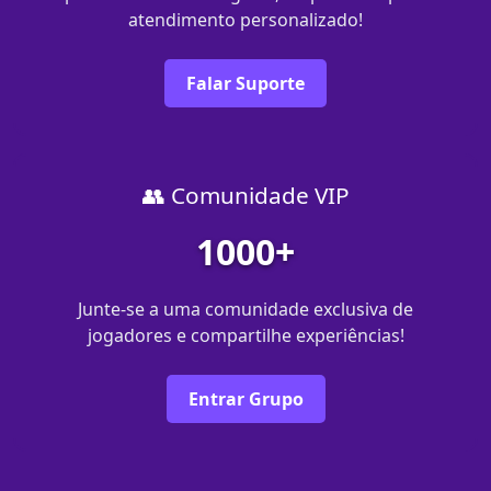
atendimento personalizado!
Falar Suporte
👥 Comunidade VIP
1000+
Junte-se a uma comunidade exclusiva de
jogadores e compartilhe experiências!
Entrar Grupo