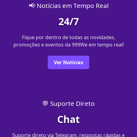
📢 Notícias em Tempo Real
24/7
Fique por dentro de todas as novidades,
promoções e eventos da 999We em tempo real!
Ver Notícias
💬 Suporte Direto
Chat
Suporte direto via Telegram, respostas rápidas e