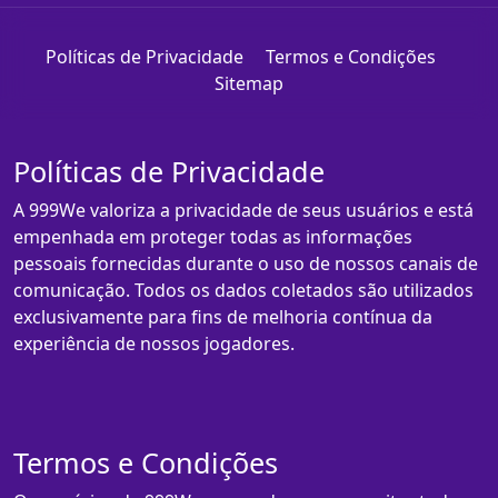
Políticas de Privacidade
Termos e Condições
Sitemap
Políticas de Privacidade
A 999We valoriza a privacidade de seus usuários e está
empenhada em proteger todas as informações
pessoais fornecidas durante o uso de nossos canais de
comunicação. Todos os dados coletados são utilizados
exclusivamente para fins de melhoria contínua da
experiência de nossos jogadores.
Termos e Condições