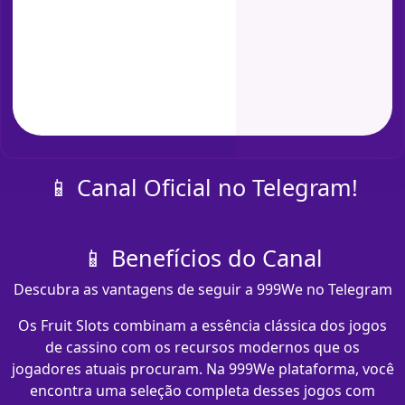
📱 Canal Oficial no Telegram!
📱 Benefícios do Canal
Descubra as vantagens de seguir a 999We no Telegram
Os Fruit Slots combinam a essência clássica dos jogos
de cassino com os recursos modernos que os
jogadores atuais procuram. Na 999We plataforma, você
encontra uma seleção completa desses jogos com