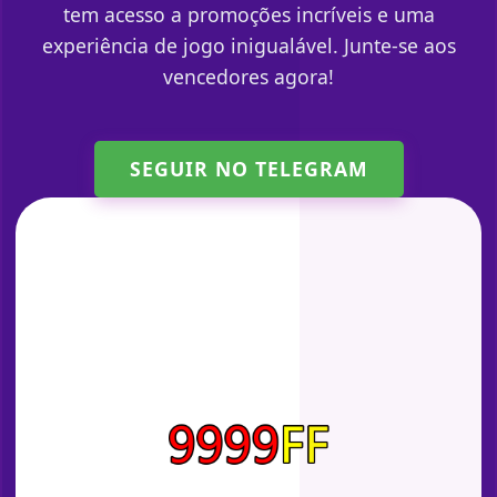
tem acesso a promoções incríveis e uma
experiência de jogo inigualável. Junte-se aos
vencedores agora!
SEGUIR NO TELEGRAM