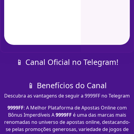
📱 Canal Oficial no Telegram!
📱 Benefícios do Canal
Descubra as vantagens de seguir a 9999FF no Telegram
9999FF
: A Melhor Plataforma de Apostas Online com
Bônus Imperdíveis A
9999FF
é uma das marcas mais
renomadas no universo de apostas online, destacando-
se pelas promoções generosas, variedade de jogos de