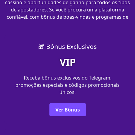
cassino e oportunidades de ganho para todos os tipos
de apostadores. Se você procura uma plataforma
confiável, com bônus de boas-vindas e programas de
🎁 Bônus Exclusivos
VIP
Receba bônus exclusivos do Telegram,
promoções especiais e códigos promocionais
únicos!
Ver Bônus