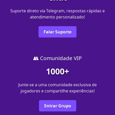
Suporte direto via Telegram, respostas rápidas e
atendimento personalizado!
Falar Suporte
👥 Comunidade VIP
1000+
Junte-se a uma comunidade exclusiva de
jogadores e compartilhe experiências!
Entrar Grupo