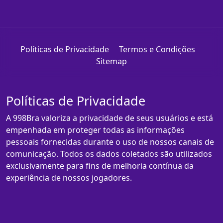
Políticas de Privacidade
Termos e Condições
Sitemap
Políticas de Privacidade
A 998Bra valoriza a privacidade de seus usuários e está
empenhada em proteger todas as informações
pessoais fornecidas durante o uso de nossos canais de
comunicação. Todos os dados coletados são utilizados
exclusivamente para fins de melhoria contínua da
experiência de nossos jogadores.