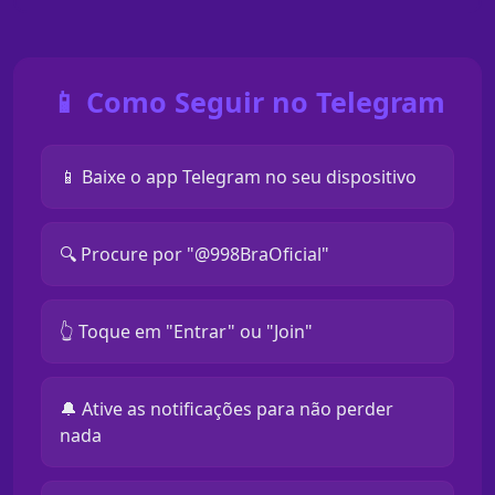
📱 Como Seguir no Telegram
📱 Baixe o app Telegram no seu dispositivo
🔍 Procure por "@998BraOficial"
👆 Toque em "Entrar" ou "Join"
🔔 Ative as notificações para não perder
nada