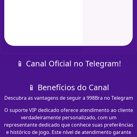
📱 Canal Oficial no Telegram!
📱 Benefícios do Canal
Descubra as vantagens de seguir a 998Bra no Telegram
O suporte VIP dedicado oferece atendimento ao cliente
verdadeiramente personalizado, com um
representante dedicado que conhece suas preferências
e histórico de jogo. Este nível de atendimento garante