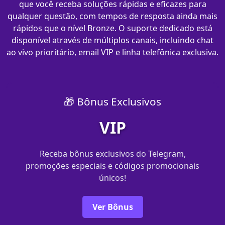
que você receba soluções rápidas e eficazes para
qualquer questão, com tempos de resposta ainda mais
rápidos que o nível Bronze. O suporte dedicado está
disponível através de múltiplos canais, incluindo chat
ao vivo prioritário, email VIP e linha telefônica exclusiva.
🎁 Bônus Exclusivos
VIP
Receba bônus exclusivos do Telegram,
promoções especiais e códigos promocionais
únicos!
Ver Bônus