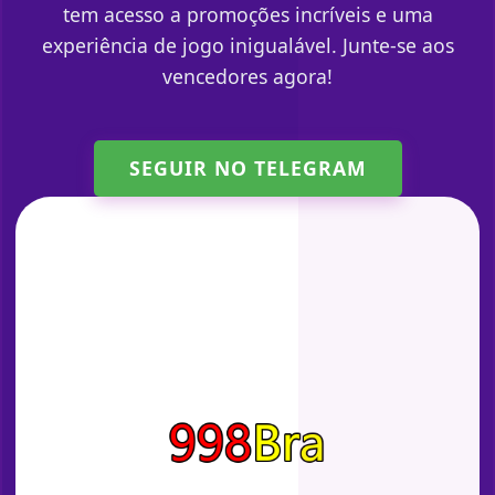
tem acesso a promoções incríveis e uma
experiência de jogo inigualável. Junte-se aos
vencedores agora!
SEGUIR NO TELEGRAM