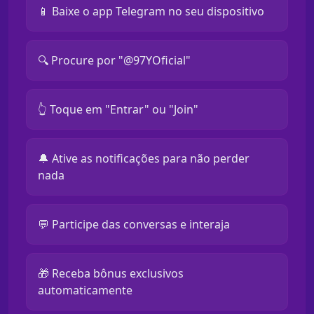
📱 Baixe o app Telegram no seu dispositivo
🔍 Procure por "@97YOficial"
👆 Toque em "Entrar" ou "Join"
🔔 Ative as notificações para não perder
nada
💬 Participe das conversas e interaja
🎁 Receba bônus exclusivos
automaticamente