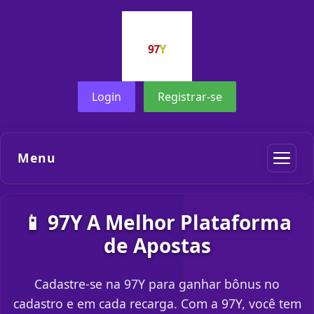
Login
Registrar-se
Menu
📱 97Y A Melhor Plataforma
de Apostas
Cadastre-se na 97Y para ganhar bônus no
cadastro e em cada recarga. Com a 97Y, você tem