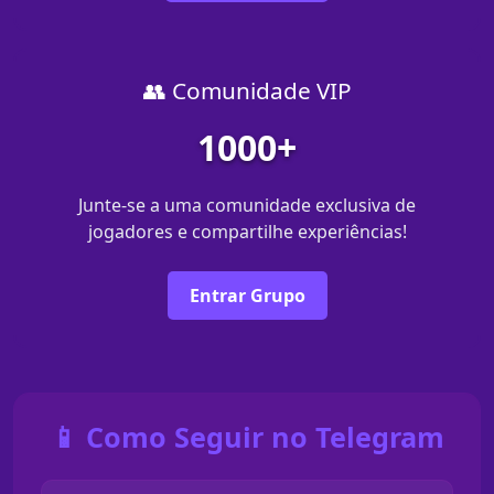
👥 Comunidade VIP
1000+
Junte-se a uma comunidade exclusiva de
jogadores e compartilhe experiências!
Entrar Grupo
📱 Como Seguir no Telegram