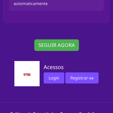
automaticamente
SEGUIR AGORA
Acessos
Login
Registrar-se