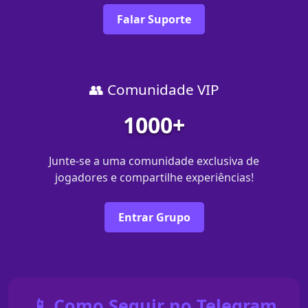
Falar Suporte
👥 Comunidade VIP
1000+
Junte-se a uma comunidade exclusiva de
jogadores e compartilhe experiências!
Entrar Grupo
📱 Como Seguir no Telegram