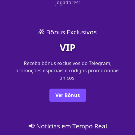
jogadores:
🎁 Bônus Exclusivos
VIP
Receba bônus exclusivos do Telegram,
promoções especiais e códigos promocionais
únicos!
Ver Bônus
📢 Notícias em Tempo Real