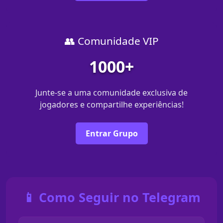
👥 Comunidade VIP
1000+
Junte-se a uma comunidade exclusiva de
jogadores e compartilhe experiências!
Entrar Grupo
📱 Como Seguir no Telegram