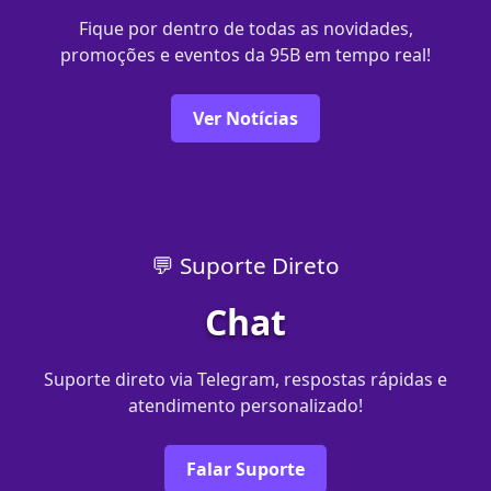
Fique por dentro de todas as novidades,
promoções e eventos da 95B em tempo real!
Ver Notícias
💬 Suporte Direto
Chat
Suporte direto via Telegram, respostas rápidas e
atendimento personalizado!
Falar Suporte