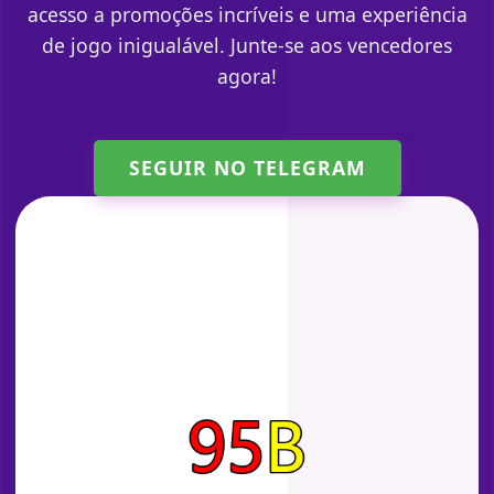
acesso a promoções incríveis e uma experiência
de jogo inigualável. Junte-se aos vencedores
agora!
SEGUIR NO TELEGRAM