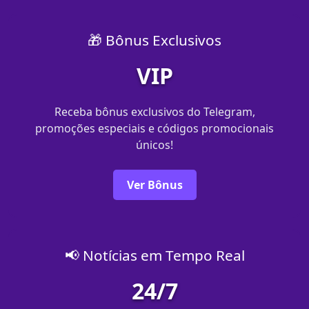
🎁 Bônus Exclusivos
VIP
Receba bônus exclusivos do Telegram,
promoções especiais e códigos promocionais
únicos!
Ver Bônus
📢 Notícias em Tempo Real
24/7