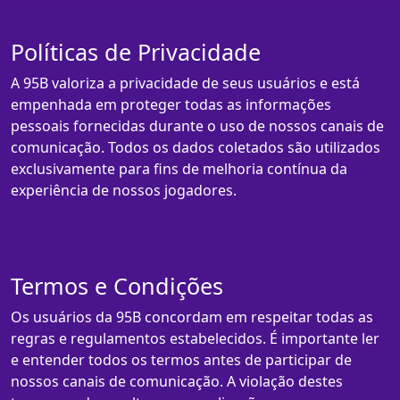
Políticas de Privacidade
A 95B valoriza a privacidade de seus usuários e está
empenhada em proteger todas as informações
pessoais fornecidas durante o uso de nossos canais de
comunicação. Todos os dados coletados são utilizados
exclusivamente para fins de melhoria contínua da
experiência de nossos jogadores.
Termos e Condições
Os usuários da 95B concordam em respeitar todas as
regras e regulamentos estabelecidos. É importante ler
e entender todos os termos antes de participar de
nossos canais de comunicação. A violação destes