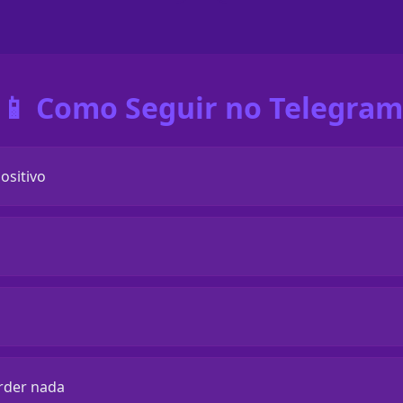
📱 Como Seguir no Telegram
ositivo
erder nada