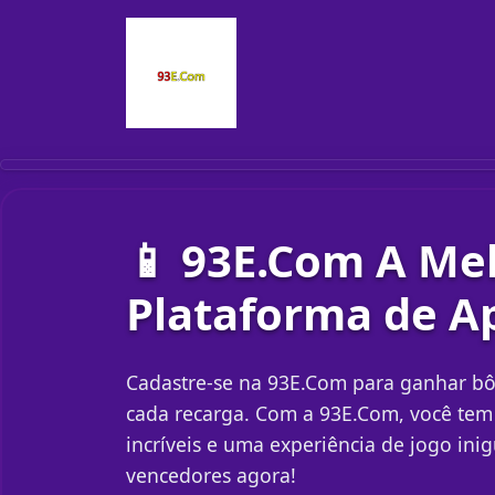
📱 93E.Com A Me
Plataforma de A
Cadastre-se na 93E.Com para ganhar bô
cada recarga. Com a 93E.Com, você tem
incríveis e uma experiência de jogo inig
vencedores agora!