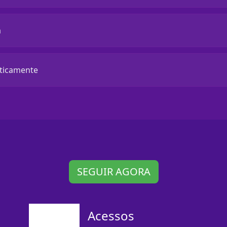
a
aticamente
SEGUIR AGORA
Acessos