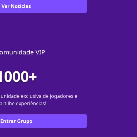
Ver Notícias
Comunidade VIP
1000+
unidade exclusiva de jogadores e
rtilhe experiências!
Entrar Grupo