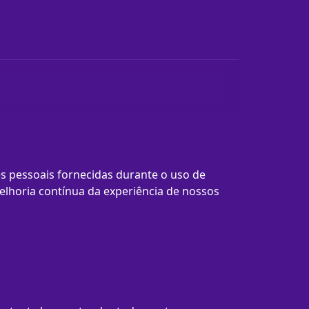
s pessoais fornecidas durante o uso de
elhoria contínua da experiência de nossos