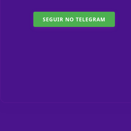
SEGUIR NO TELEGRAM