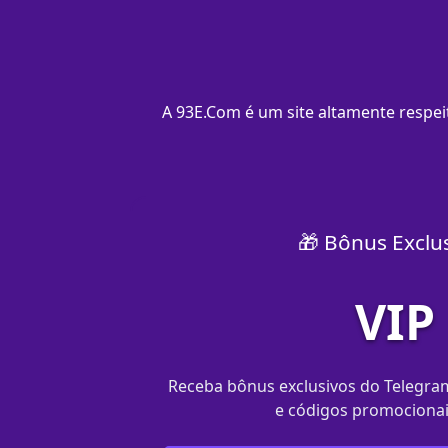
A 93E.Com é um site altamente respe
🎁 Bônus Exclu
VIP
Receba bônus exclusivos do Telegra
e códigos promocionai