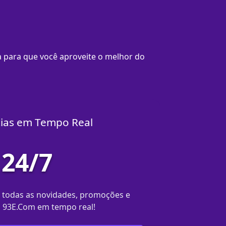
 para que você aproveite o melhor do
cias em Tempo Real
24/7
e todas as novidades, promoções e
 93E.Com em tempo real!