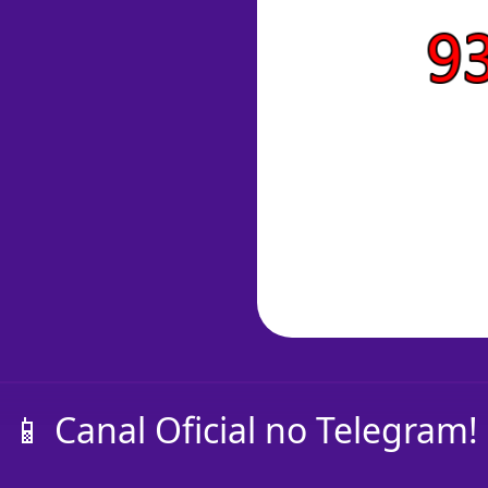
📱 Canal Oficial no Telegram!