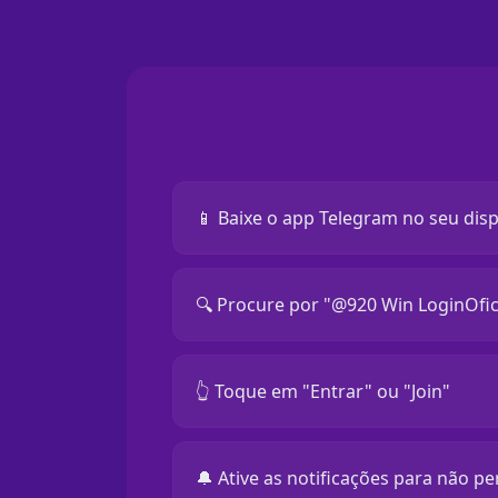
📱 Baixe o app Telegram no seu disp
🔍 Procure por "@920 Win LoginOfic
👆 Toque em "Entrar" ou "Join"
🔔 Ative as notificações para não p