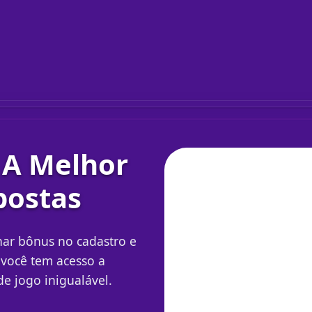
 A Melhor
postas
har bônus no cadastro e
 você tem acesso a
e jogo inigualável.