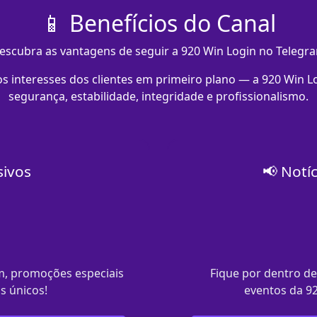
📱 Benefícios do Canal
escubra as vantagens de seguir a 920 Win Login no Telegr
a os interesses dos clientes em primeiro plano — a 920 Wi
segurança, estabilidade, integridade e profissionalismo.
sivos
📢 Notí
m, promoções especiais
Fique por dentro d
s únicos!
eventos da 9