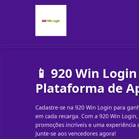
📱 920 Win Login
Plataforma de A
Cadastre-se na 920 Win Login para gan
em cada recarga. Com a 920 Win Login,
promoções incríveis e uma experiência d
Junte-se aos vencedores agora!