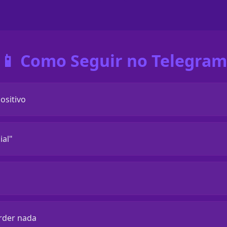
📱 Como Seguir no Telegram
ositivo
ial"
erder nada