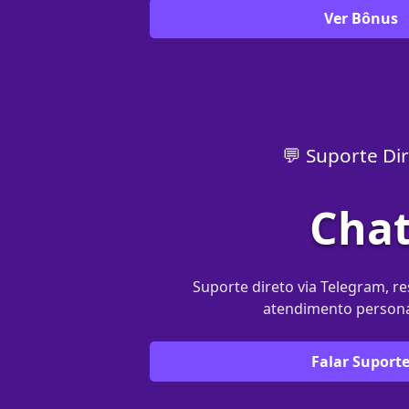
Ver Bônus
💬 Suporte Di
Cha
Suporte direto via Telegram, r
atendimento persona
Falar Suport