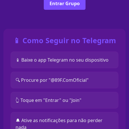
Entrar Grupo
📱 Como Seguir no Telegram
📱 Baixe o app Telegram no seu dispositivo
🔍 Procure por "@89F.ComOficial"
👆 Toque em "Entrar" ou "Join"
🔔 Ative as notificações para não perder
nada