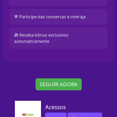
💬 Participe das conversas e interaja
🎁 Receba bônus exclusivos
automaticamente
SEGUIR AGORA
Acessos