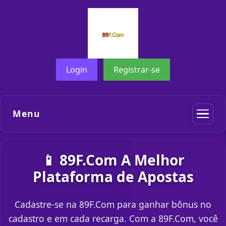
Login
Registrar-se
Menu
📱 89F.Com A Melhor
Plataforma de Apostas
Cadastre-se na 89F.Com para ganhar bônus no
cadastro e em cada recarga. Com a 89F.Com, você