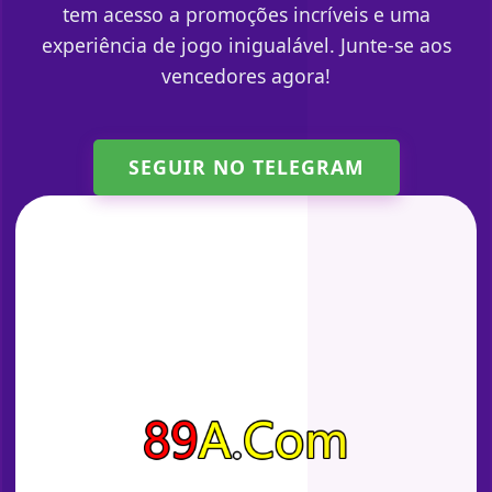
tem acesso a promoções incríveis e uma
experiência de jogo inigualável. Junte-se aos
vencedores agora!
SEGUIR NO TELEGRAM