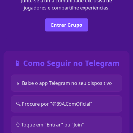
Junte-se a uma comunidade exclusiva de
jogadores e compartilhe experiências!
Entrar Grupo
📱 Como Seguir no Telegram
📱 Baixe o app Telegram no seu dispositivo
🔍 Procure por "@89A.ComOficial"
👆 Toque em "Entrar" ou "Join"