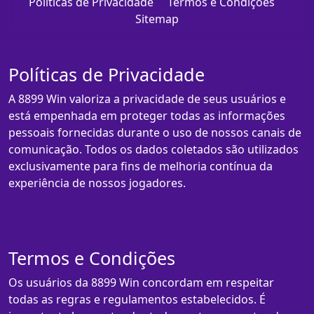
Políticas de Privacidade
Termos e Condições
Sitemap
Políticas de Privacidade
A 8899 Win valoriza a privacidade de seus usuários e
está empenhada em proteger todas as informações
pessoais fornecidas durante o uso de nossos canais de
comunicação. Todos os dados coletados são utilizados
exclusivamente para fins de melhoria contínua da
experiência de nossos jogadores.
Termos e Condições
Os usuários da 8899 Win concordam em respeitar
todas as regras e regulamentos estabelecidos. É