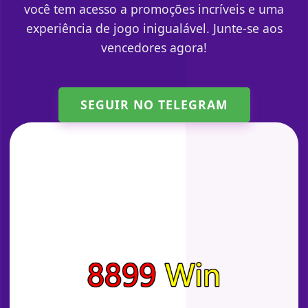
você tem acesso a promoções incríveis e uma
experiência de jogo inigualável. Junte-se aos
vencedores agora!
SEGUIR NO TELEGRAM