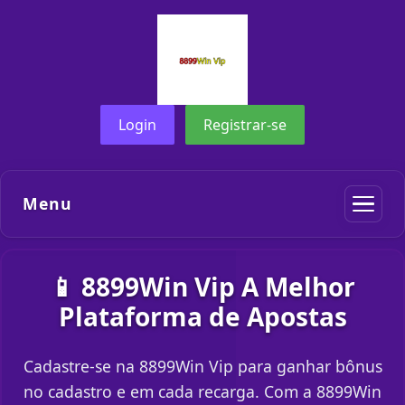
Login
Registrar-se
Menu
📱 8899Win Vip A Melhor
Plataforma de Apostas
Cadastre-se na 8899Win Vip para ganhar bônus
no cadastro e em cada recarga. Com a 8899Win