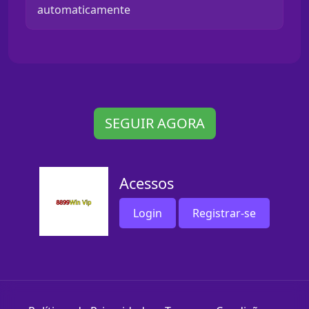
automaticamente
SEGUIR AGORA
Acessos
Login
Registrar-se