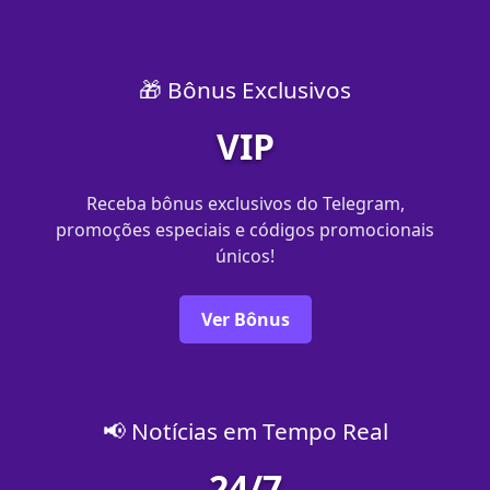
🎁 Bônus Exclusivos
VIP
Receba bônus exclusivos do Telegram,
promoções especiais e códigos promocionais
únicos!
Ver Bônus
📢 Notícias em Tempo Real
24/7