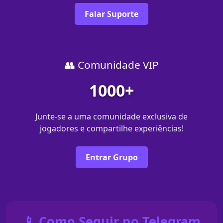
Falar Suporte
👥 Comunidade VIP
1000+
Junte-se a uma comunidade exclusiva de
jogadores e compartilhe experiências!
Entrar Grupo
📱 Como Seguir no Telegram