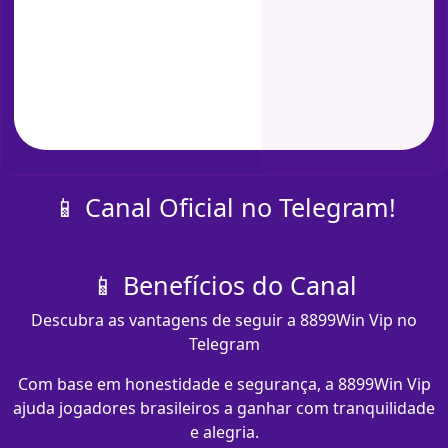
📱 Canal Oficial no Telegram!
📱 Benefícios do Canal
Descubra as vantagens de seguir a 8899Win Vip no
Telegram
Com base em honestidade e segurança, a 8899Win Vip
ajuda jogadores brasileiros a ganhar com tranquilidade
e alegria.