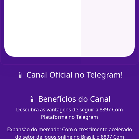
📱 Canal Oficial no Telegram!
📱 Benefícios do Canal
Descubra as vantagens de seguir a 8897 Com
Plataforma no Telegram
Expansão do mercado: Com o crescimento acelerado
do setor de jogos online no Brasil, o 8897 Com