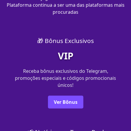
Plataforma continua a ser uma das plataformas mais
procuradas
🎁 Bônus Exclusivos
VIP
Receba bônus exclusivos do Telegram,
promoções especiais e códigos promocionais
únicos!
Ver Bônus