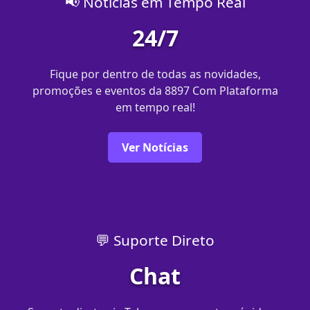
📢 Notícias em Tempo Real
24/7
Fique por dentro de todas as novidades,
promoções e eventos da 8897 Com Plataforma
em tempo real!
Ver Notícias
💬 Suporte Direto
Chat