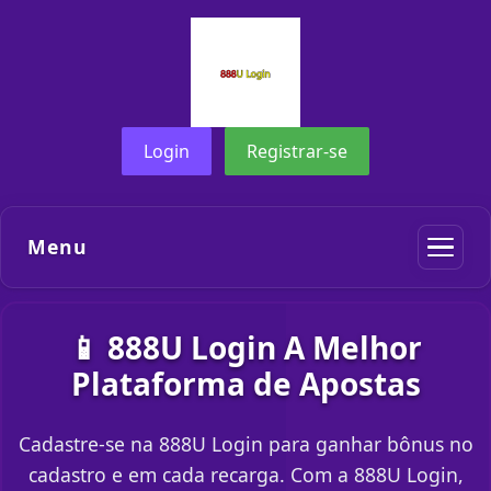
Login
Registrar-se
Menu
📱 888U Login A Melhor
Plataforma de Apostas
Cadastre-se na 888U Login para ganhar bônus no
cadastro e em cada recarga. Com a 888U Login,