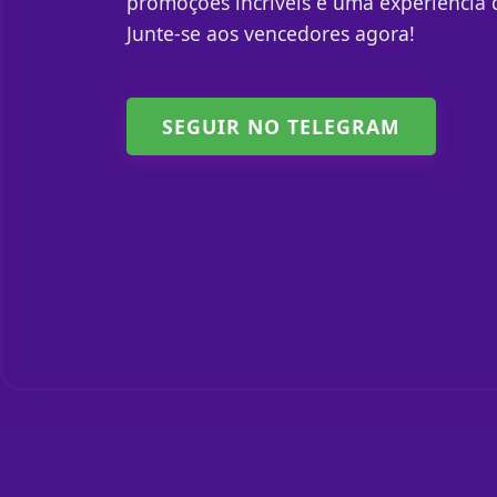
promoções incríveis e uma experiência d
Junte-se aos vencedores agora!
SEGUIR NO TELEGRAM