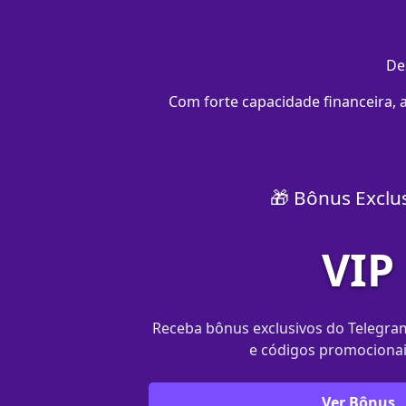
De
Com forte capacidade financeira, 
🎁 Bônus Exclu
VIP
Receba bônus exclusivos do Telegra
e códigos promocionai
Ver Bônus