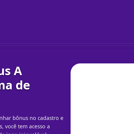
us A
ma de
nhar bônus no cadastro e
, você tem acesso a