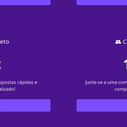
reto
👥 
t
espostas rápidas e
Junte-se a uma com
lizado!
compa
e