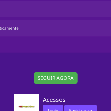
a
aticamente
SEGUIR AGORA
Acessos
Login
Registrar-se