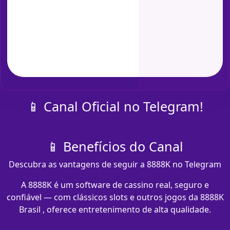
📱 Canal Oficial no Telegram!
📱 Benefícios do Canal
Descubra as vantagens de seguir a 8888K no Telegram
A 8888K é um software de cassino real, seguro e
confiável — com clássicos slots e outros jogos da 8888K
Brasil , oferece entretenimento de alta qualidade.