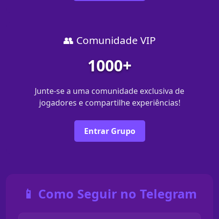
👥 Comunidade VIP
1000+
Junte-se a uma comunidade exclusiva de
jogadores e compartilhe experiências!
Entrar Grupo
📱 Como Seguir no Telegram