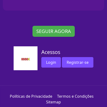
SEGUIR AGORA
Acessos
Login
Registrar-se
Políticas de Privacidade
Termos e Condições
Sitemap