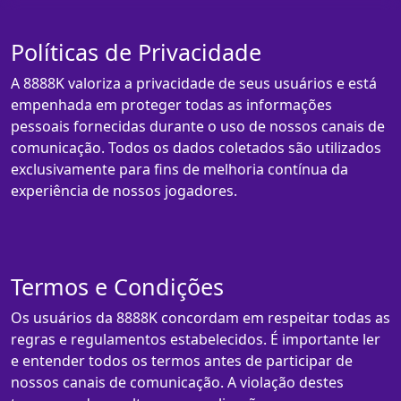
Políticas de Privacidade
A 8888K valoriza a privacidade de seus usuários e está
empenhada em proteger todas as informações
pessoais fornecidas durante o uso de nossos canais de
comunicação. Todos os dados coletados são utilizados
exclusivamente para fins de melhoria contínua da
experiência de nossos jogadores.
Termos e Condições
Os usuários da 8888K concordam em respeitar todas as
regras e regulamentos estabelecidos. É importante ler
e entender todos os termos antes de participar de
nossos canais de comunicação. A violação destes