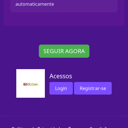
automaticamente
SEGUIR AGORA
Acessos
Login
Registrar-se