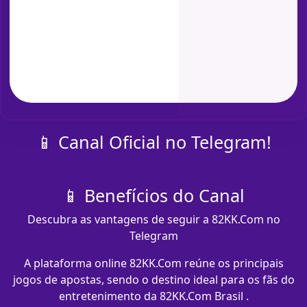
📱 Canal Oficial no Telegram!
📱 Benefícios do Canal
Descubra as vantagens de seguir a 82KK.Com no
Telegram
A plataforma online 82KK.Com reúne os principais
jogos de apostas, sendo o destino ideal para os fãs do
entretenimento da 82KK.Com Brasil .