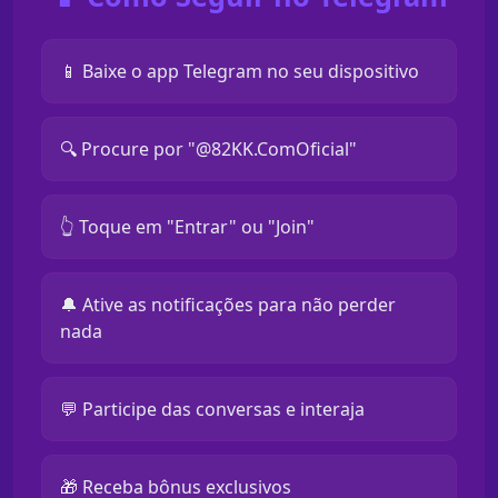
📱 Baixe o app Telegram no seu dispositivo
🔍 Procure por "@82KK.ComOficial"
👆 Toque em "Entrar" ou "Join"
🔔 Ative as notificações para não perder
nada
💬 Participe das conversas e interaja
🎁 Receba bônus exclusivos