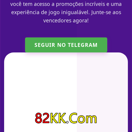
você tem acesso a promoções incríveis e uma
experiência de jogo inigualável. Junte-se aos
vencedores agora!
SEGUIR NO TELEGRAM