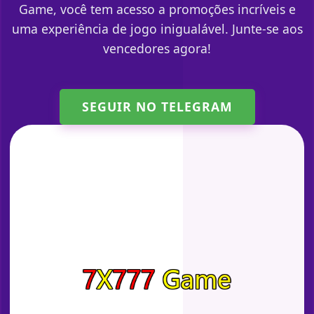
Game, você tem acesso a promoções incríveis e
uma experiência de jogo inigualável. Junte-se aos
vencedores agora!
SEGUIR NO TELEGRAM