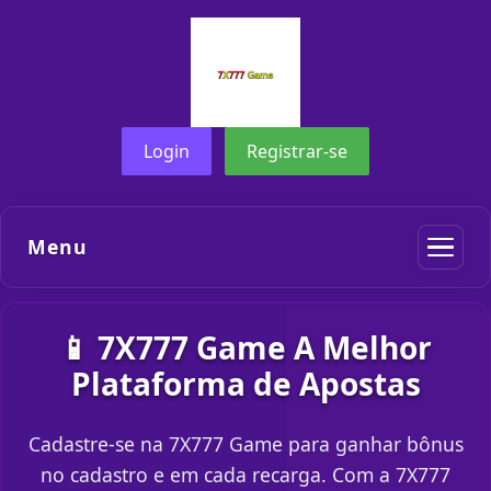
Login
Registrar-se
Menu
📱 7X777 Game A Melhor
Plataforma de Apostas
Cadastre-se na 7X777 Game para ganhar bônus
no cadastro e em cada recarga. Com a 7X777