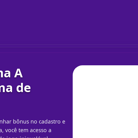
ma A
ma de
anhar bônus no cadastro e
, você tem acesso a