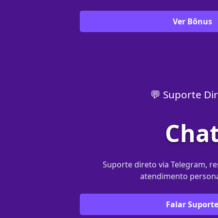
Ver Bônus
💬 Suporte Di
Cha
Suporte direto via Telegram, r
atendimento persona
Falar Suport