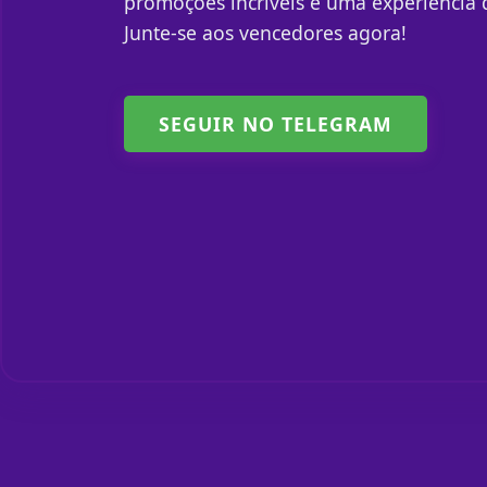
promoções incríveis e uma experiência d
Junte-se aos vencedores agora!
SEGUIR NO TELEGRAM