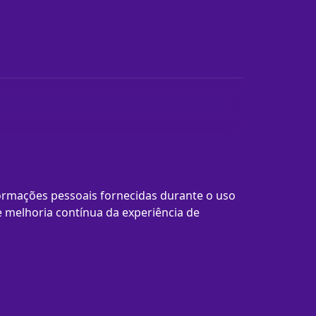
formações pessoais fornecidas durante o uso
e melhoria contínua da experiência de