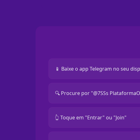
📱 Baixe o app Telegram no seu disp
🔍 Procure por "@7SSs PlataformaOf
👆 Toque em "Entrar" ou "Join"