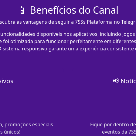
📱 Benefícios do Canal
scubra as vantagens de seguir a 7SSs Plataforma no Teleg
ncionalidades disponíveis nos aplicativos, incluindo jogos
ce foi otimizada para funcionar perfeitamente em diferent
 sistema responsivo garante uma experiência consistente 
sivos
📢 Notí
m, promoções especiais
Fique por dentro d
s únicos!
eventos da 7S