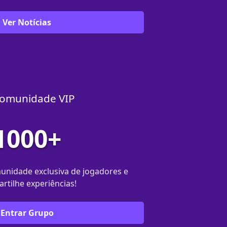
Ver Notícias
Comunidade VIP
1000+
unidade exclusiva de jogadores e
rtilhe experiências!
Entrar Grupo