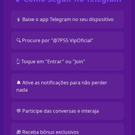
📱 Baixe o app Telegram no seu dispositivo
🔍 Procure por "@7P55 VipOficial"
👆 Toque em "Entrar" ou "Join"
🔔 Ative as notificações para não perder
nada
💬 Participe das conversas e interaja
🎁 Receba bônus exclusivos