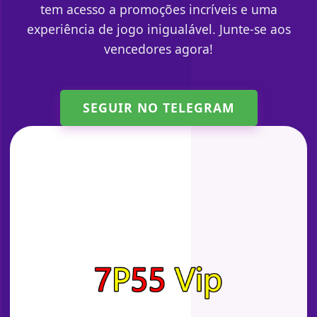
tem acesso a promoções incríveis e uma
experiência de jogo inigualável. Junte-se aos
vencedores agora!
SEGUIR NO TELEGRAM