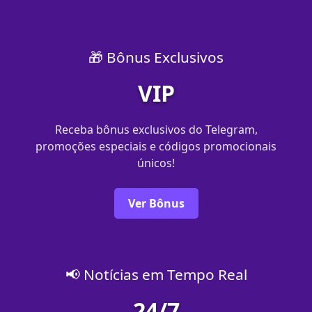
🎁 Bônus Exclusivos
VIP
Receba bônus exclusivos do Telegram,
promoções especiais e códigos promocionais
únicos!
Ver Bônus
📢 Notícias em Tempo Real
24/7