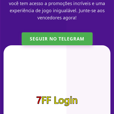
você tem acesso a promoções incríveis e uma
experiência de jogo inigualável. Junte-se aos
vencedores agora!
SEGUIR NO TELEGRAM