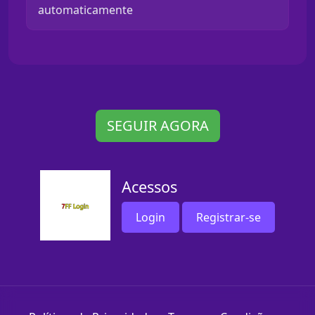
automaticamente
SEGUIR AGORA
Acessos
Login
Registrar-se