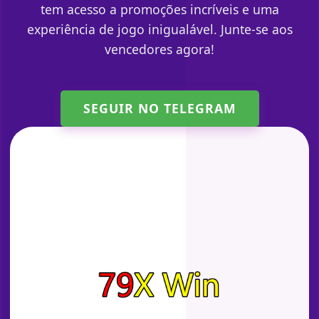
tem acesso a promoções incríveis e uma
experiência de jogo inigualável. Junte-se aos
vencedores agora!
SEGUIR NO TELEGRAM