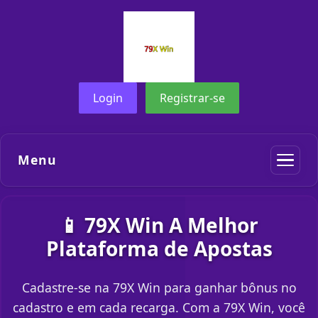
Login
Registrar-se
Menu
📱 79X Win A Melhor
Plataforma de Apostas
Cadastre-se na 79X Win para ganhar bônus no
cadastro e em cada recarga. Com a 79X Win, você