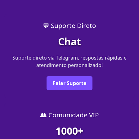
💬 Suporte Direto
Chat
Suporte direto via Telegram, respostas rápidas e
atendimento personalizado!
Falar Suporte
👥 Comunidade VIP
1000+