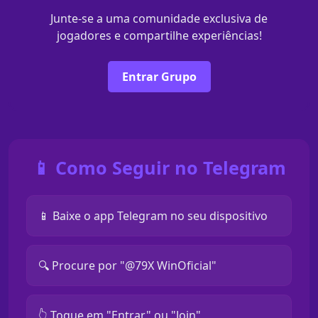
Junte-se a uma comunidade exclusiva de
jogadores e compartilhe experiências!
Entrar Grupo
📱 Como Seguir no Telegram
📱 Baixe o app Telegram no seu dispositivo
🔍 Procure por "@79X WinOficial"
👆 Toque em "Entrar" ou "Join"