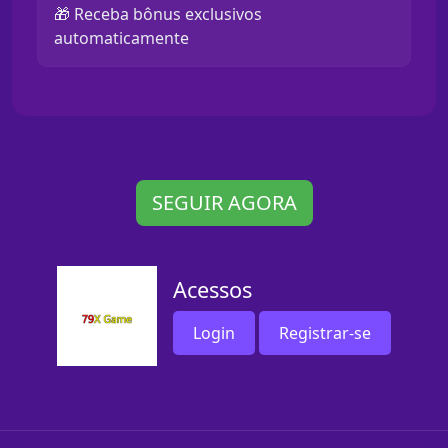
🎁 Receba bônus exclusivos
automaticamente
SEGUIR AGORA
Acessos
Login
Registrar-se