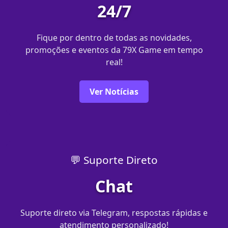
24/7
Fique por dentro de todas as novidades,
promoções e eventos da 79X Game em tempo
real!
Ver Notícias
💬 Suporte Direto
Chat
Suporte direto via Telegram, respostas rápidas e
atendimento personalizado!