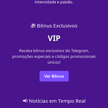
intensidade e paixão.
🎁 Bônus Exclusivos
VIP
Receba bônus exclusivos do Telegram,
promoções especiais e códigos promocionais
únicos!
Ver Bônus
📢 Notícias em Tempo Real