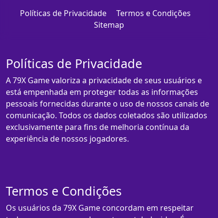
Políticas de Privacidade
Termos e Condições
Sitemap
Políticas de Privacidade
A 79X Game valoriza a privacidade de seus usuários e
está empenhada em proteger todas as informações
pessoais fornecidas durante o uso de nossos canais de
comunicação. Todos os dados coletados são utilizados
exclusivamente para fins de melhoria contínua da
experiência de nossos jogadores.
Termos e Condições
Os usuários da 79X Game concordam em respeitar