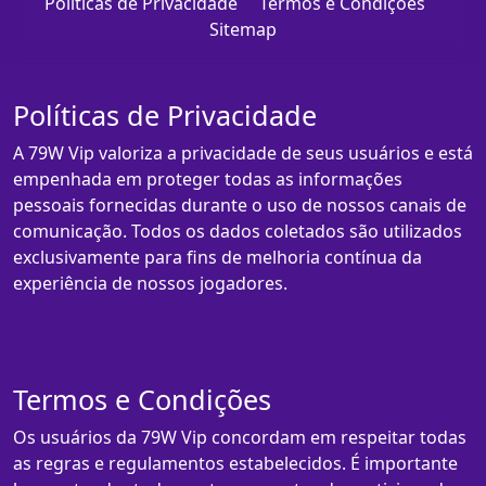
Políticas de Privacidade
Termos e Condições
Sitemap
Políticas de Privacidade
A 79W Vip valoriza a privacidade de seus usuários e está
empenhada em proteger todas as informações
pessoais fornecidas durante o uso de nossos canais de
comunicação. Todos os dados coletados são utilizados
exclusivamente para fins de melhoria contínua da
experiência de nossos jogadores.
Termos e Condições
Os usuários da 79W Vip concordam em respeitar todas
as regras e regulamentos estabelecidos. É importante