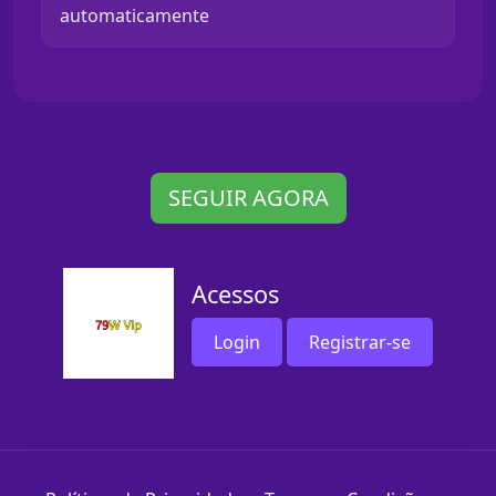
automaticamente
SEGUIR AGORA
Acessos
Login
Registrar-se