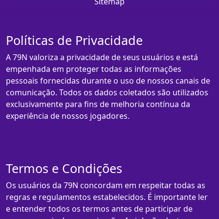
Sitemap
Políticas de Privacidade
A 79N valoriza a privacidade de seus usuários e está
empenhada em proteger todas as informações
pessoais fornecidas durante o uso de nossos canais de
comunicação. Todos os dados coletados são utilizados
exclusivamente para fins de melhoria contínua da
experiência de nossos jogadores.
Termos e Condições
Os usuários da 79N concordam em respeitar todas as
regras e regulamentos estabelecidos. É importante ler
e entender todos os termos antes de participar de