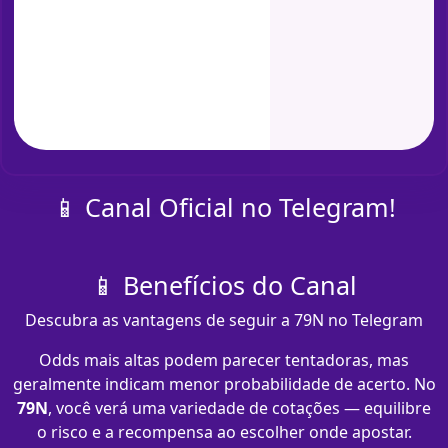
📱 Canal Oficial no Telegram!
📱 Benefícios do Canal
Descubra as vantagens de seguir a 79N no Telegram
Odds mais altas podem parecer tentadoras, mas
geralmente indicam menor probabilidade de acerto. No
79N
, você verá uma variedade de cotações — equilibre
o risco e a recompensa ao escolher onde apostar.