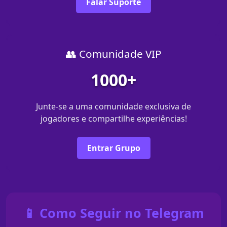
Falar Suporte
👥 Comunidade VIP
1000+
Junte-se a uma comunidade exclusiva de
jogadores e compartilhe experiências!
Entrar Grupo
📱 Como Seguir no Telegram