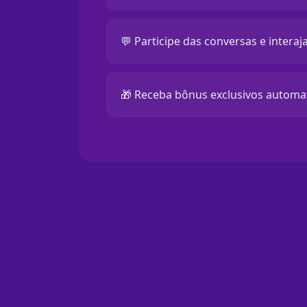
💬 Participe das conversas e interaj
🎁 Receba bônus exclusivos autom