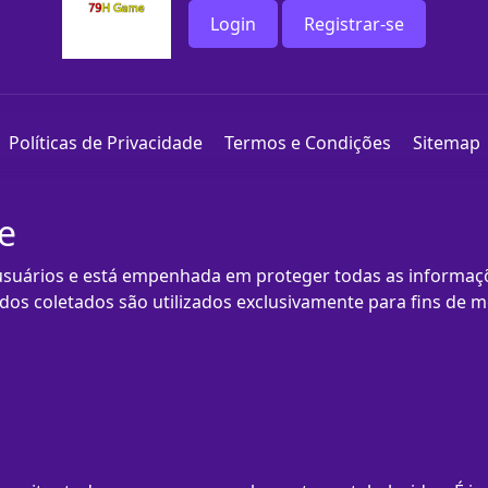
Login
Registrar-se
Políticas de Privacidade
Termos e Condições
Sitemap
de
 usuários e está empenhada em proteger todas as informaç
os coletados são utilizados exclusivamente para fins de m