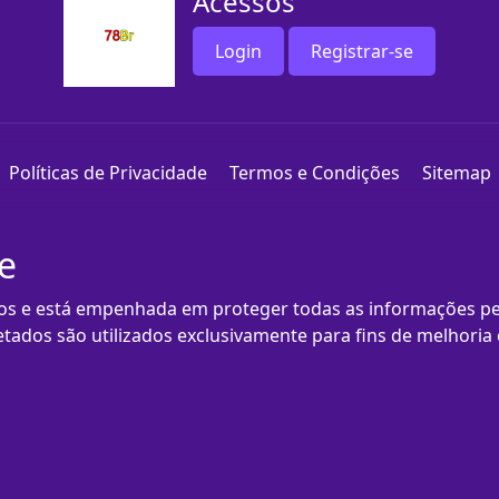
Acessos
Login
Registrar-se
Políticas de Privacidade
Termos e Condições
Sitemap
de
rios e está empenhada em proteger todas as informações p
tados são utilizados exclusivamente para fins de melhoria