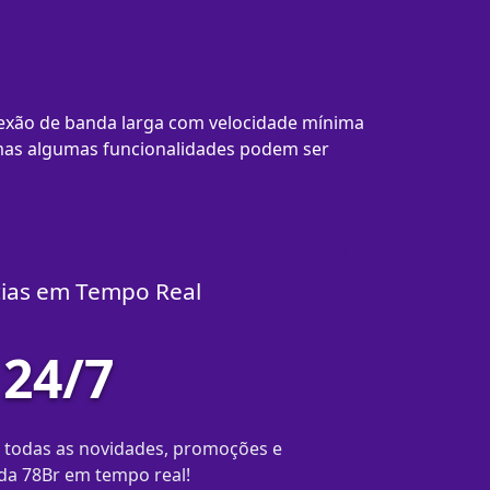
exão de banda larga com velocidade mínima
 mas algumas funcionalidades podem ser
cias em Tempo Real
24/7
e todas as novidades, promoções e
da 78Br em tempo real!