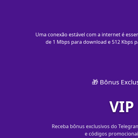
Uma conexão estável com a internet é ess
de 1 Mbps para download e 512 Kbps pa
🎁 Bônus Exclu
VIP
Receba bônus exclusivos do Telegra
e códigos promocionai