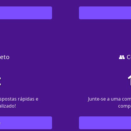
reto
👥 
t
espostas rápidas e
Junte-se a uma com
lizado!
compa
e