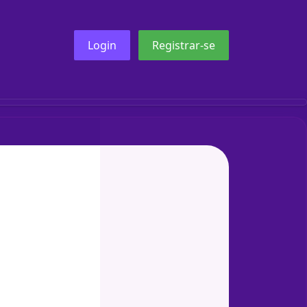
Login
Registrar-se