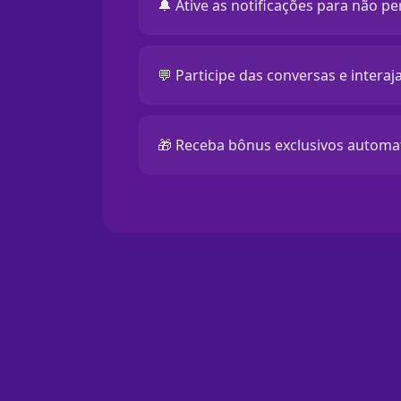
🔔 Ative as notificações para não p
💬 Participe das conversas e interaj
🎁 Receba bônus exclusivos autom