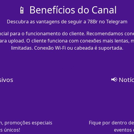
📱 Benefícios do Canal
Descubra as vantagens de seguir a 78Br no Telegram
encial para o funcionamento do cliente. Recomendamos con
ra upload. O cliente funciona com conexões mais lentas,
limitadas. Conexão Wi-Fi ou cabeada é suportada.
sivos
📢 Notí
m, promoções especiais
Fique por dentro d
s únicos!
eventos 