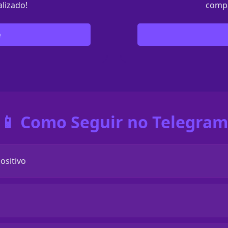
lizado!
compa
e
📱 Como Seguir no Telegram
ositivo