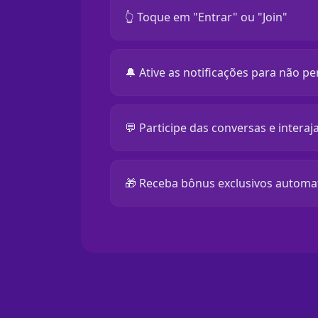
👆 Toque em "Entrar" ou "Join"
🔔 Ative as notificações para não p
💬 Participe das conversas e interaj
🎁 Receba bônus exclusivos autom