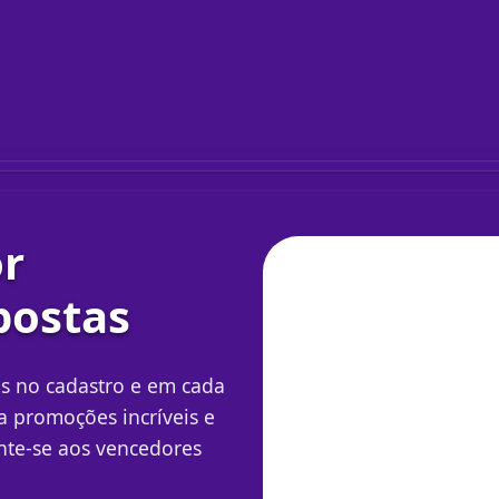
or
postas
s no cadastro e em cada
a promoções incríveis e
unte-se aos vencedores