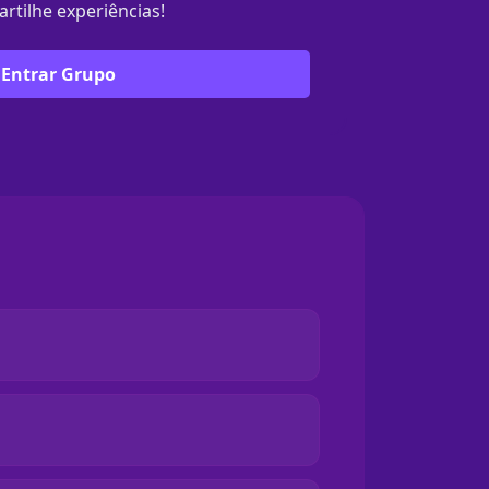
rtilhe experiências!
Entrar Grupo