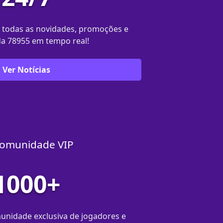
e todas as novidades, promoções e
da 78955 em tempo real!
Ver Notícias
Comunidade VIP
1000+
unidade exclusiva de jogadores e