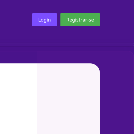
Login
Registrar-se