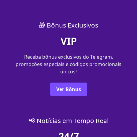
🎁 Bônus Exclusivos
VIP
Receba bônus exclusivos do Telegram,
promoções especiais e códigos promocionais
únicos!
Ver Bônus
📢 Notícias em Tempo Real
24/7