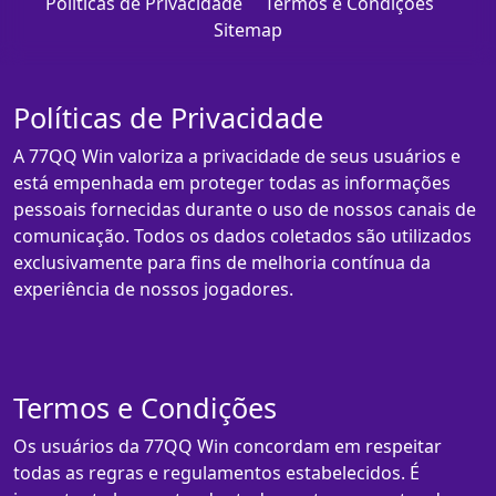
Políticas de Privacidade
Termos e Condições
Sitemap
Políticas de Privacidade
A 77QQ Win valoriza a privacidade de seus usuários e
está empenhada em proteger todas as informações
pessoais fornecidas durante o uso de nossos canais de
comunicação. Todos os dados coletados são utilizados
exclusivamente para fins de melhoria contínua da
experiência de nossos jogadores.
Termos e Condições
Os usuários da 77QQ Win concordam em respeitar
todas as regras e regulamentos estabelecidos. É