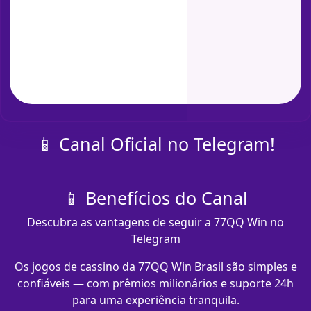
📱 Canal Oficial no Telegram!
📱 Benefícios do Canal
Descubra as vantagens de seguir a 77QQ Win no
Telegram
Os jogos de cassino da 77QQ Win Brasil são simples e
confiáveis — com prêmios milionários e suporte 24h
para uma experiência tranquila.