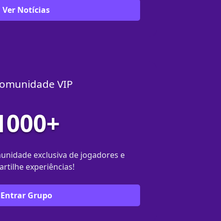
Ver Notícias
Comunidade VIP
1000+
unidade exclusiva de jogadores e
rtilhe experiências!
Entrar Grupo