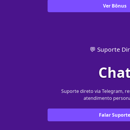
Ver Bônus
💬 Suporte Di
Cha
Suporte direto via Telegram, r
atendimento persona
Falar Suport