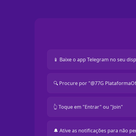
📱 Baixe o app Telegram no seu disp
🔍 Procure por "@77G PlataformaOfi
👆 Toque em "Entrar" ou "Join"
🔔 Ative as notificações para não p