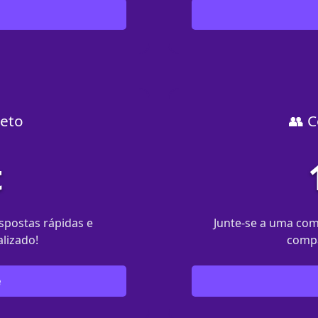
reto
👥 
t
espostas rápidas e
Junte-se a uma com
lizado!
compa
e