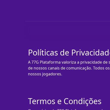
Políticas de Privacida
A 77G Plataforma valoriza a privacidade de
de nossos canais de comunicação. Todos os 
nossos jogadores.
Termos e Condições