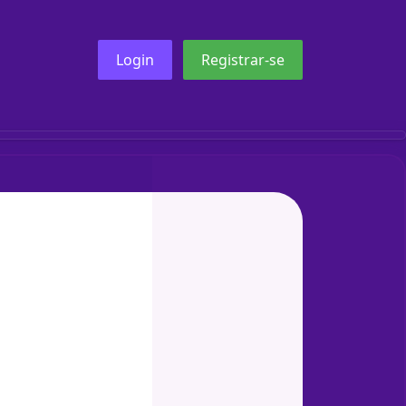
Login
Registrar-se