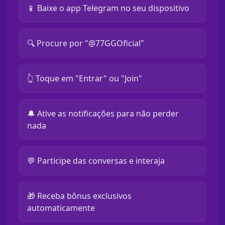
📱 Baixe o app Telegram no seu dispositivo
🔍 Procure por "@77GGOficial"
👆 Toque em "Entrar" ou "Join"
🔔 Ative as notificações para não perder
nada
💬 Participe das conversas e interaja
🎁 Receba bônus exclusivos
automaticamente