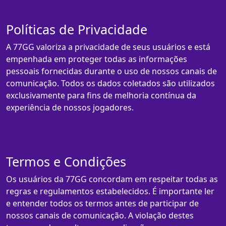
Políticas de Privacidade
A 77GG valoriza a privacidade de seus usuários e está
empenhada em proteger todas as informações
pessoais fornecidas durante o uso de nossos canais de
comunicação. Todos os dados coletados são utilizados
exclusivamente para fins de melhoria contínua da
experiência de nossos jogadores.
Termos e Condições
Os usuários da 77GG concordam em respeitar todas as
regras e regulamentos estabelecidos. É importante ler
e entender todos os termos antes de participar de
nossos canais de comunicação. A violação destes