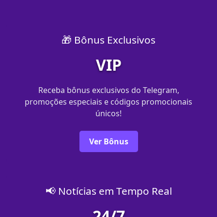
🎁 Bônus Exclusivos
VIP
Receba bônus exclusivos do Telegram,
promoções especiais e códigos promocionais
únicos!
Ver Bônus
📢 Notícias em Tempo Real
24/7