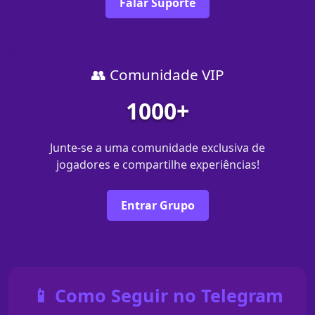
Falar Suporte
👥 Comunidade VIP
1000+
Junte-se a uma comunidade exclusiva de
jogadores e compartilhe experiências!
Entrar Grupo
📱 Como Seguir no Telegram