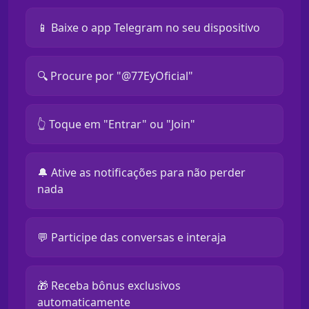
📱 Baixe o app Telegram no seu dispositivo
🔍 Procure por "@77EyOficial"
👆 Toque em "Entrar" ou "Join"
🔔 Ative as notificações para não perder
nada
💬 Participe das conversas e interaja
🎁 Receba bônus exclusivos
automaticamente