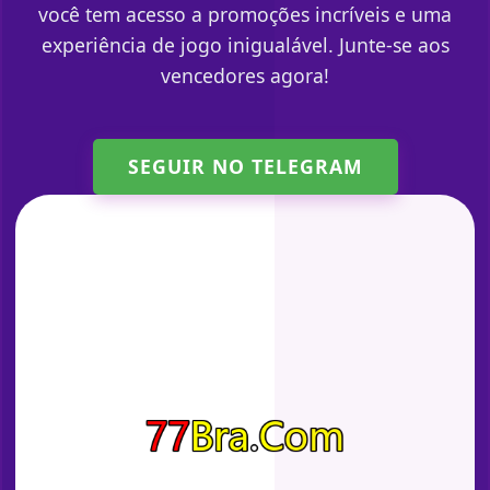
você tem acesso a promoções incríveis e uma
experiência de jogo inigualável. Junte-se aos
vencedores agora!
SEGUIR NO TELEGRAM