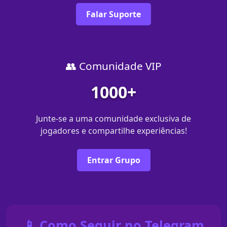
Falar Suporte
👥 Comunidade VIP
1000+
Junte-se a uma comunidade exclusiva de
jogadores e compartilhe experiências!
Entrar Grupo
📱 Como Seguir no Telegram