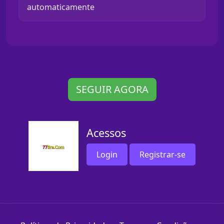
automaticamente
SEGUIR AGORA
Acessos
Login
Registrar-se