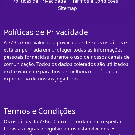
Políticas de Privacidade
Termos e Condições
Sitemap
Políticas de Privacidade
A 77Bra.Com valoriza a privacidade de seus usuários e
está empenhada em proteger todas as informações
pessoais fornecidas durante o uso de nossos canais de
comunicação. Todos os dados coletados são utilizados
exclusivamente para fins de melhoria contínua da
experiência de nossos jogadores.
Termos e Condições
Os usuários da 77Bra.Com concordam em respeitar
todas as regras e regulamentos estabelecidos. É