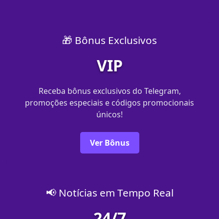
🎁 Bônus Exclusivos
VIP
Receba bônus exclusivos do Telegram,
promoções especiais e códigos promocionais
únicos!
Ver Bônus
📢 Notícias em Tempo Real
24/7