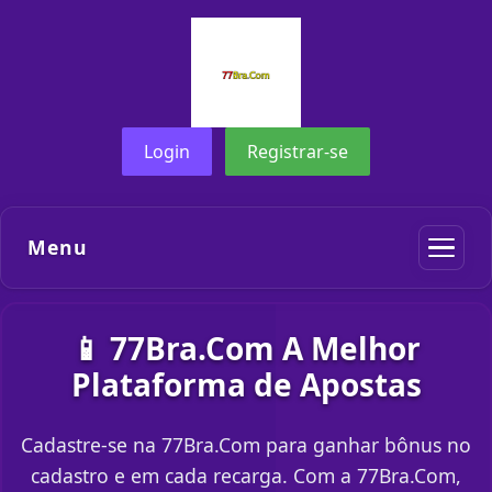
Login
Registrar-se
Menu
📱 77Bra.Com A Melhor
Plataforma de Apostas
Cadastre-se na 77Bra.Com para ganhar bônus no
cadastro e em cada recarga. Com a 77Bra.Com,