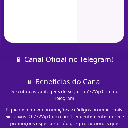
📱 Canal Oficial no Telegram!
📱 Benefícios do Canal
Descubra as vantagens de seguir a 777Vip.Com no
Telegram
Fique de olho em promoções e códigos promocionais
exclusivos: O 777Vip.Com com​ frequentemente oferece
promoções especiais e códigos promocionais que