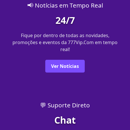
📢 Notícias em Tempo Real
24/7
Fique por dentro de todas as novidades,
promoções e eventos da 777Vip.Com em tempo
real!
Ver Notícias
💬 Suporte Direto
Chat