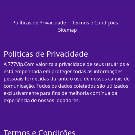
Políticas de Privacidade
Termos e Condições
Sitemap
Políticas de Privacidade
A 777Vip.Com valoriza a privacidade de seus usuários e
está empenhada em proteger todas as informações
pessoais fornecidas durante o uso de nossos canais de
comunicação. Todos os dados coletados são utilizados
exclusivamente para fins de melhoria contínua da
experiência de nossos jogadores.
Termos e Condições