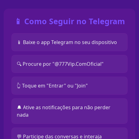
📱 Como Seguir no Telegram
📱 Baixe o app Telegram no seu dispositivo
🔍 Procure por "@777Vip.ComOficial"
👆 Toque em "Entrar" ou "Join"
🔔 Ative as notificações para não perder
nada
💬 Participe das conversas e interaja