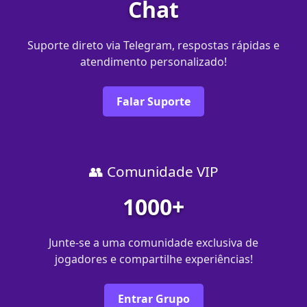
Chat
Suporte direto via Telegram, respostas rápidas e
atendimento personalizado!
Falar Suporte
👥 Comunidade VIP
1000+
Junte-se a uma comunidade exclusiva de
jogadores e compartilhe experiências!
Entrar Grupo