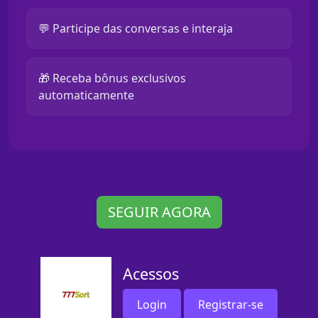
💬 Participe das conversas e interaja
🎁 Receba bônus exclusivos
automaticamente
SEGUIR AGORA
Acessos
Login
Registrar-se