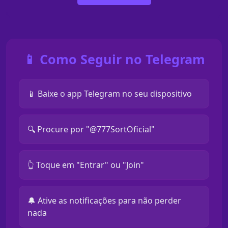
📱 Como Seguir no Telegram
📱 Baixe o app Telegram no seu dispositivo
🔍 Procure por "@777SortOficial"
👆 Toque em "Entrar" ou "Join"
🔔 Ative as notificações para não perder
nada