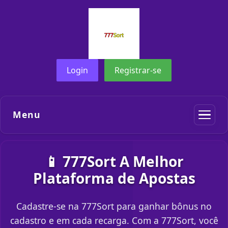
Login
Registrar-se
Menu
📱 777Sort A Melhor
Plataforma de Apostas
Cadastre-se na 777Sort para ganhar bônus no
cadastro e em cada recarga. Com a 777Sort, você