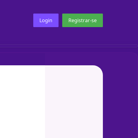
Login
Registrar-se