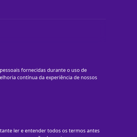
pessoais fornecidas durante o uso de
elhoria contínua da experiência de nossos
tante ler e entender todos os termos antes