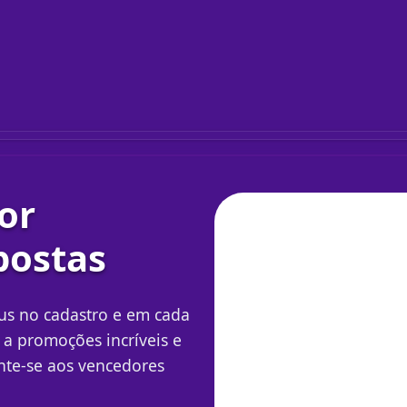
or
postas
us no cadastro e em cada
 a promoções incríveis e
unte-se aos vencedores