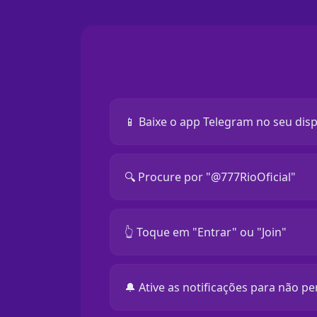
📱 Baixe o app Telegram no seu disp
🔍 Procure por "@777RioOficial"
👆 Toque em "Entrar" ou "Join"
🔔 Ative as notificações para não p