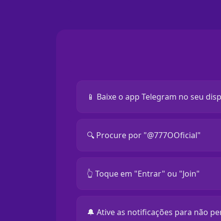
📱 Baixe o app Telegram no seu disp
🔍 Procure por "@777OOficial"
👆 Toque em "Entrar" ou "Join"
🔔 Ative as notificações para não p