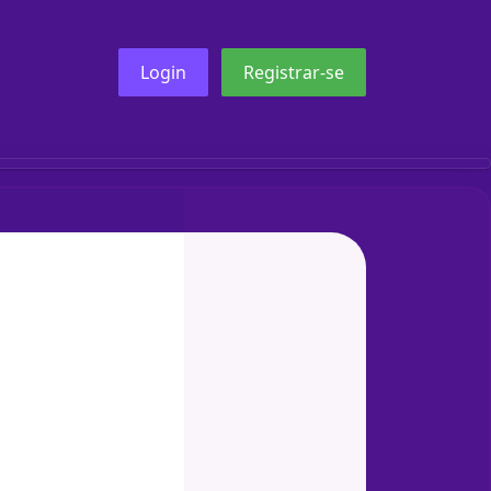
Login
Registrar-se