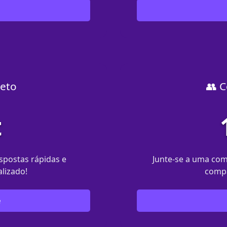
reto
👥 
t
espostas rápidas e
Junte-se a uma com
lizado!
compa
e