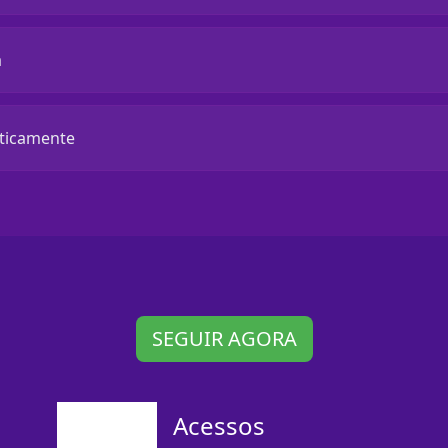
a
aticamente
SEGUIR AGORA
Acessos