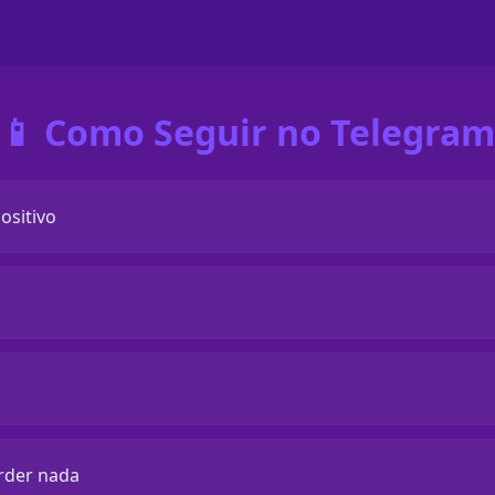
📱 Como Seguir no Telegram
ositivo
erder nada