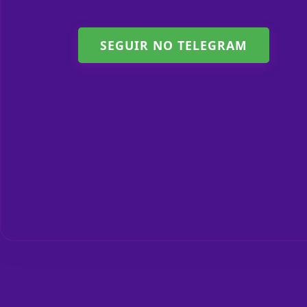
SEGUIR NO TELEGRAM