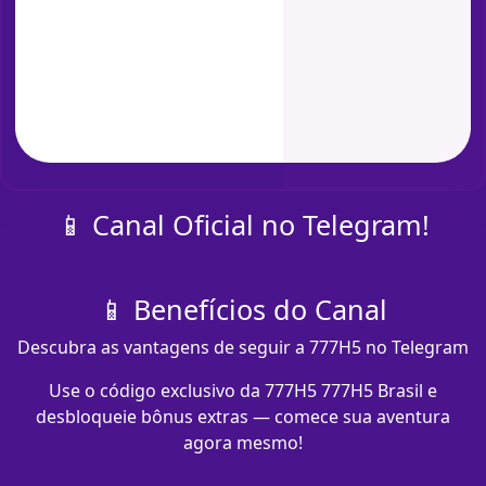
📱 Canal Oficial no Telegram!
📱 Benefícios do Canal
Descubra as vantagens de seguir a 777H5 no Telegram
Use o código exclusivo da 777H5 777H5 Brasil e
desbloqueie bônus extras — comece sua aventura
agora mesmo!