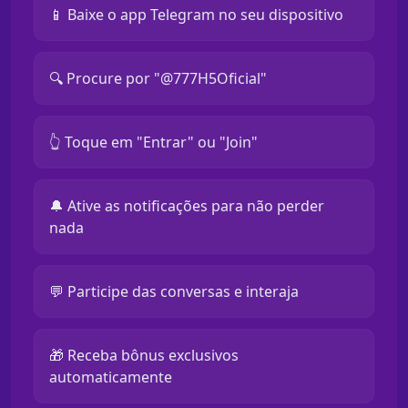
📱 Baixe o app Telegram no seu dispositivo
🔍 Procure por "@777H5Oficial"
👆 Toque em "Entrar" ou "Join"
🔔 Ative as notificações para não perder
nada
💬 Participe das conversas e interaja
🎁 Receba bônus exclusivos
automaticamente