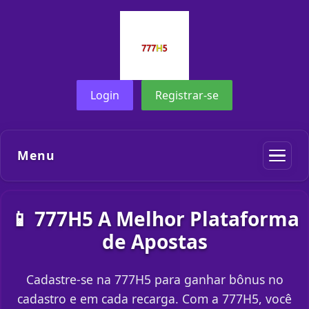
Login
Registrar-se
Menu
📱 777H5 A Melhor Plataforma
de Apostas
Cadastre-se na 777H5 para ganhar bônus no
cadastro e em cada recarga. Com a 777H5, você