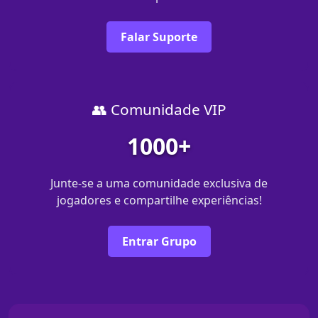
Falar Suporte
👥 Comunidade VIP
1000+
Junte-se a uma comunidade exclusiva de
jogadores e compartilhe experiências!
Entrar Grupo