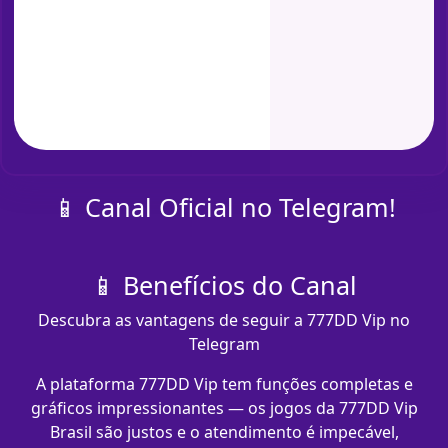
📱 Canal Oficial no Telegram!
📱 Benefícios do Canal
Descubra as vantagens de seguir a 777DD Vip no
Telegram
A plataforma 777DD Vip tem funções completas e
gráficos impressionantes — os jogos da 777DD Vip
Brasil são justos e o atendimento é impecável,