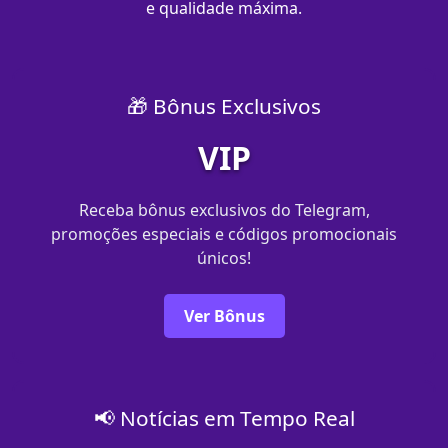
e qualidade máxima.
🎁 Bônus Exclusivos
VIP
Receba bônus exclusivos do Telegram,
promoções especiais e códigos promocionais
únicos!
Ver Bônus
📢 Notícias em Tempo Real