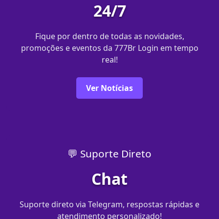
24/7
Fique por dentro de todas as novidades,
promoções e eventos da 777Br Login em tempo
real!
Ver Notícias
💬 Suporte Direto
Chat
Suporte direto via Telegram, respostas rápidas e
atendimento personalizado!