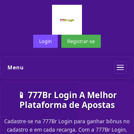
Login
Registrar-se
Menu
📱 777Br Login A Melhor
Plataforma de Apostas
Cadastre-se na 777Br Login para ganhar bônus no
cadastro e em cada recarga. Com a 777Br Login,