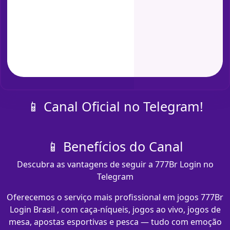
📱 Canal Oficial no Telegram!
📱 Benefícios do Canal
Descubra as vantagens de seguir a 777Br Login no
Telegram
Oferecemos o serviço mais profissional em jogos 777Br
Login Brasil , com caça-níqueis, jogos ao vivo, jogos de
mesa, apostas esportivas e pesca — tudo com emoção