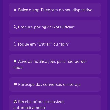
📱 Baixe o app Telegram no seu dispositivo
🔍 Procure por "@7777M1Oficial"
👆 Toque em "Entrar" ou "Join"
🔔 Ative as notificações para não perder
nada
💬 Participe das conversas e interaja
🎁 Receba bônus exclusivos
automaticamente