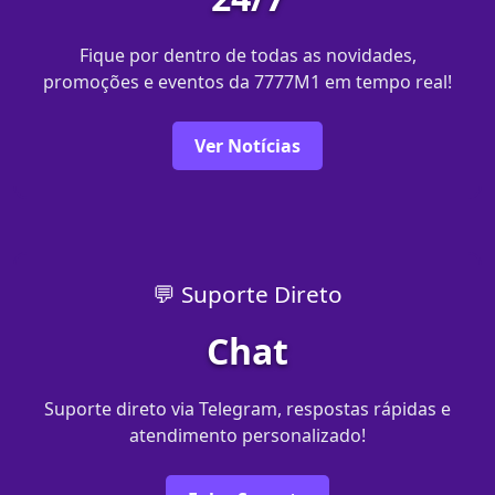
Fique por dentro de todas as novidades,
promoções e eventos da 7777M1 em tempo real!
Ver Notícias
💬 Suporte Direto
Chat
Suporte direto via Telegram, respostas rápidas e
atendimento personalizado!