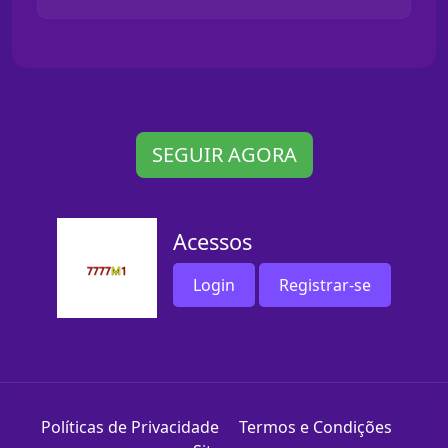
SEGUIR AGORA
Acessos
Login
Registrar-se
Políticas de Privacidade
Termos e Condições