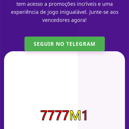
tem acesso a promoções incríveis e uma
experiência de jogo inigualável. Junte-se aos
vencedores agora!
SEGUIR NO TELEGRAM