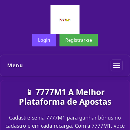
Login
Registrar-se
Menu
📱 7777M1 A Melhor
Plataforma de Apostas
Cadastre-se na 7777M1 para ganhar bônus no
cadastro e em cada recarga. Com a 7777M1, você