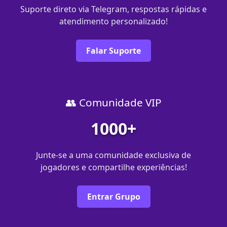
Suporte direto via Telegram, respostas rápidas e
atendimento personalizado!
Falar Suporte
👥 Comunidade VIP
1000+
Junte-se a uma comunidade exclusiva de
jogadores e compartilhe experiências!
Entrar Grupo