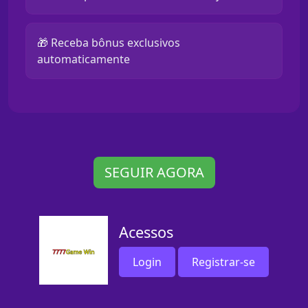
🎁 Receba bônus exclusivos
automaticamente
SEGUIR AGORA
Acessos
Login
Registrar-se