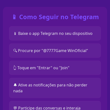
📱 Como Seguir no Telegram
📱 Baixe o app Telegram no seu dispositivo
🔍 Procure por "@7777Game WinOficial"
👆 Toque em "Entrar" ou "Join"
🔔 Ative as notificações para não perder
nada
💬 Participe das conversas e interaja