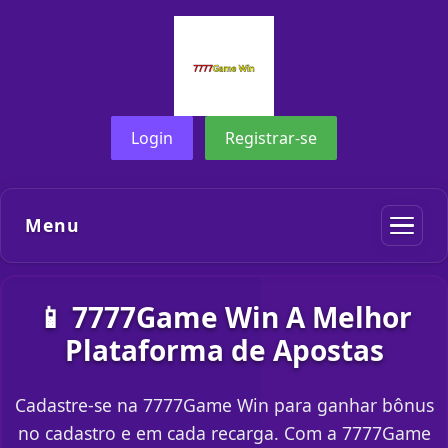
Login
Registrar-se
Menu
📱 7777Game Win A Melhor
Plataforma de Apostas
Cadastre-se na 7777Game Win para ganhar bônus
no cadastro e em cada recarga. Com a 7777Game