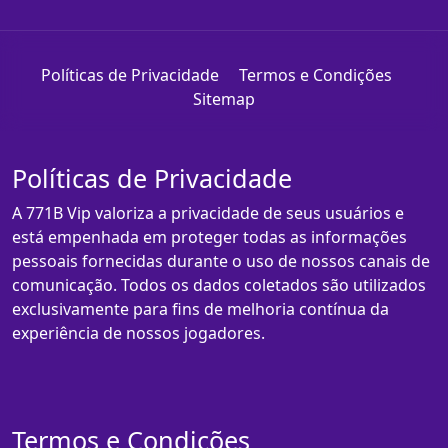
Políticas de Privacidade
Termos e Condições
Sitemap
Políticas de Privacidade
A 771B Vip valoriza a privacidade de seus usuários e
está empenhada em proteger todas as informações
pessoais fornecidas durante o uso de nossos canais de
comunicação. Todos os dados coletados são utilizados
exclusivamente para fins de melhoria contínua da
experiência de nossos jogadores.
Termos e Condições