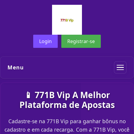
Login
Registrar-se
Menu
📱 771B Vip A Melhor
Plataforma de Apostas
Cadastre-se na 771B Vip para ganhar bônus no
cadastro e em cada recarga. Com a 771B Vip, você