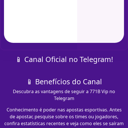
📱 Canal Oficial no Telegram!
📱 Benefícios do Canal
Descubra as vantagens de seguir a 771B Vip no
Telegram
Conhecimento é poder nas apostas esportivas. Antes
de apostar, pesquise sobre os times ou jogadores,
confira estatísticas recentes e veja como eles se saíram