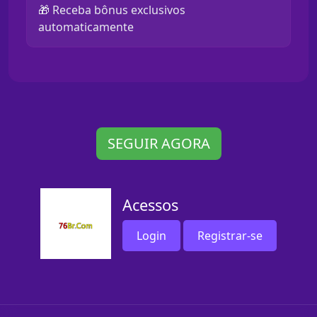
🎁 Receba bônus exclusivos
automaticamente
SEGUIR AGORA
Acessos
Login
Registrar-se