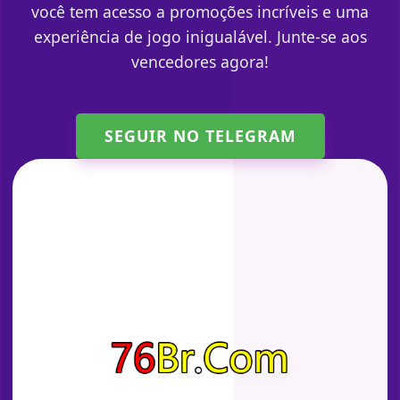
você tem acesso a promoções incríveis e uma
experiência de jogo inigualável. Junte-se aos
vencedores agora!
SEGUIR NO TELEGRAM