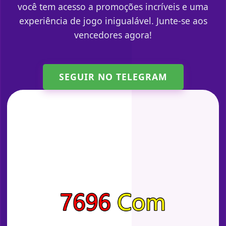
você tem acesso a promoções incríveis e uma
experiência de jogo inigualável. Junte-se aos
vencedores agora!
SEGUIR NO TELEGRAM