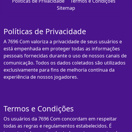
Políticas de Privacidade
Termos e Condições
Sitemap
Políticas de Privacidade
A 7696 Com valoriza a privacidade de seus usuários e
está empenhada em proteger todas as informações
pessoais fornecidas durante o uso de nossos canais de
comunicação. Todos os dados coletados são utilizados
exclusivamente para fins de melhoria contínua da
experiência de nossos jogadores.
Termos e Condições
Os usuários da 7696 Com concordam em respeitar
todas as regras e regulamentos estabelecidos. É