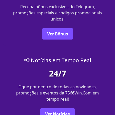
Receba bônus exclusivos do Telegram,
promoções especiais e códigos promocionais
únicos!
Ver Bônus
📢 Notícias em Tempo Real
24/7
Fique por dentro de todas as novidades,
promoções e eventos da 7566Win.Com em
tempo real!
Ver Notícias