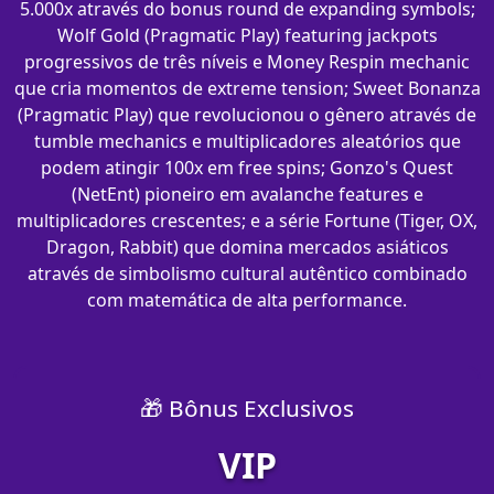
5.000x através do bonus round de expanding symbols;
Wolf Gold (Pragmatic Play) featuring jackpots
progressivos de três níveis e Money Respin mechanic
que cria momentos de extreme tension; Sweet Bonanza
(Pragmatic Play) que revolucionou o gênero através de
tumble mechanics e multiplicadores aleatórios que
podem atingir 100x em free spins; Gonzo's Quest
(NetEnt) pioneiro em avalanche features e
multiplicadores crescentes; e a série Fortune (Tiger, OX,
Dragon, Rabbit) que domina mercados asiáticos
através de simbolismo cultural autêntico combinado
com matemática de alta performance.
🎁 Bônus Exclusivos
VIP