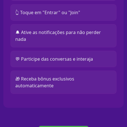
👆 Toque em "Entrar" ou "Join"
🔔 Ative as notificações para não perder
nada
💬 Participe das conversas e interaja
🎁 Receba bônus exclusivos
automaticamente