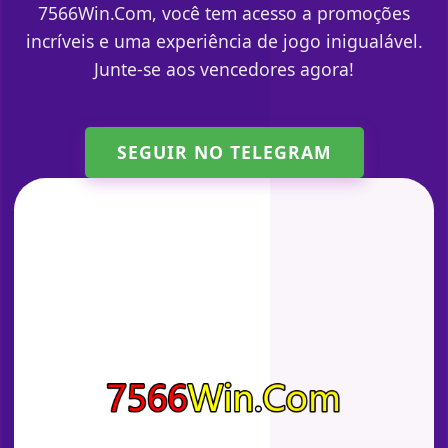
7566Win.Com, você tem acesso a promoções
incríveis e uma experiência de jogo inigualável.
Junte-se aos vencedores agora!
SEGUIR NO TELEGRAM