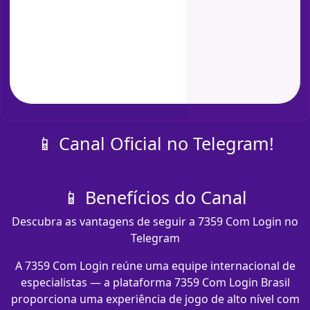
📱 Canal Oficial no Telegram!
📱 Benefícios do Canal
Descubra as vantagens de seguir a 7359 Com Login no
Telegram
A 7359 Com Login reúne uma equipe internacional de
especialistas — a plataforma 7359 Com Login Brasil
proporciona uma experiência de jogo de alto nível com