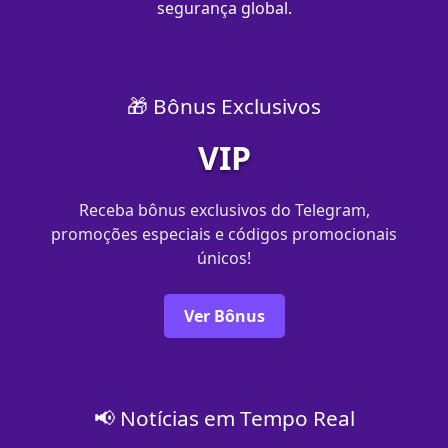
segurança global.
🎁 Bônus Exclusivos
VIP
Receba bônus exclusivos do Telegram,
promoções especiais e códigos promocionais
únicos!
Ver Bônus
📢 Notícias em Tempo Real