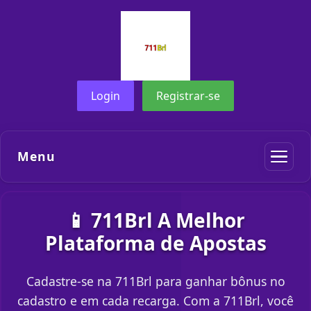
Login
Registrar-se
Menu
📱 711Brl A Melhor
Plataforma de Apostas
Cadastre-se na 711Brl para ganhar bônus no
cadastro e em cada recarga. Com a 711Brl, você